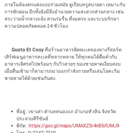
ภายในห้องตกแต่งแบบร่วมสมัย ดูเรียบหรูสบายตา เหมาะกับ
การพักผ่อน อีกทั้งยังมีสิ่งอำนวยความสะดวกส่วนกลาง เช่น
สระว่ายน้ำกลางแจ้ง สวนร่มรื่น ที่จอดรถ และระบบรักษา
ความปลอดภัยตลอด 24 ชั่วโมง
Gusto Et Cosy
คือร้านอาหารติดทะเลของทางรีสอร์ท
เสิร์ฟเมนูอาหารทะเลที่หลากหลาย ให้ทุกคนได้ดื่มด่ำกับ
อาหารเลิศรสไปพร้อมๆ กับวิวสวยๆ ของชายหาดเงียบสงบ
เมื่อตื่นเช้ามาก็สามารถมาออกกำลังกายหรือเล่นโยคะริม
ชายหาดได้ด้วยเช่นกันค่ะ
ที่อยู่ : เขาเต่า ตำบลหนองแก อำเภอหัวหิน จังหวัด
ประจวบคีรีขันธ์
พิกัด :
https://goo.gl/maps/UMAXZ5r4nB5ifUMJ9
โทร : 0-2247-7310