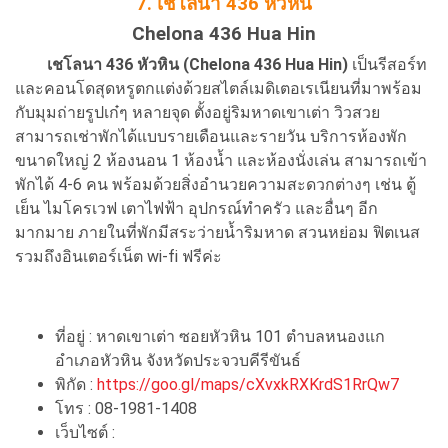
7. เชโลนา 436 หัวหิน
Chelona 436 Hua Hin
เชโลนา 436 หัวหิน (Chelona 436 Hua Hin)
เป็นรีสอร์ท
และคอนโดสุดหรูตกแต่งด้วยสไตล์เมดิเตอเรเนียนที่มาพร้อม
กับมุมถ่ายรูปเก๋ๆ หลายจุด ตั้งอยู่ริมหาดเขาเต่า วิวสวย
สามารถเช่าพักได้แบบรายเดือนและรายวัน บริการห้องพัก
ขนาดใหญ่ 2 ห้องนอน 1 ห้องน้ำ และห้องนั่งเล่น สามารถเข้า
พักได้ 4-6 คน พร้อมด้วยสิ่งอำนวยความสะดวกต่างๆ เช่น ตู้
เย็น ไมโครเวฟ เตาไฟฟ้า อุปกรณ์ทำครัว และอื่นๆ อีก
มากมาย ภายในที่พักมีสระว่ายน้ำริมหาด สวนหย่อม ฟิตเนส
รวมถึงอินเตอร์เน็ต wi-fi ฟรีค่ะ
ที่อยู่ : หาดเขาเต่า ซอยหัวหิน 101 ตำบลหนองแก
อำเภอหัวหิน จังหวัดประจวบคีรีขันธ์
พิกัด :
https://goo.gl/maps/cXvxkRXKrdS1RrQw7
โทร : 08-1981-1408
เว็บไซต์ :