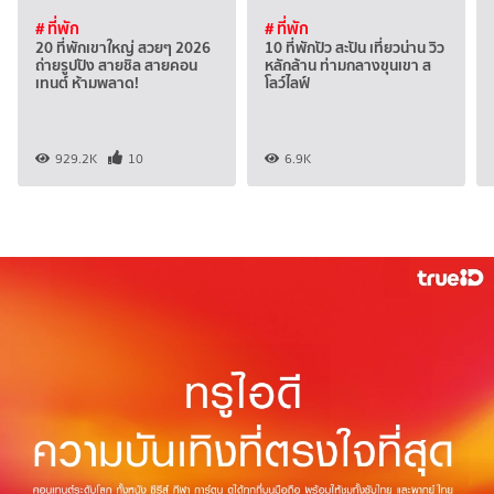
# ที่พัก
# ที่พัก
20 ที่พักเขาใหญ่ สวยๆ 2026
10 ที่พักปัว สะปัน เที่ยวน่าน วิว
ถ่ายรูปปัง สายชิล สายคอน
หลักล้าน ท่ามกลางขุนเขา ส
เทนต์ ห้ามพลาด!
โลว์ไลฟ์
929.2K
10
6.9K