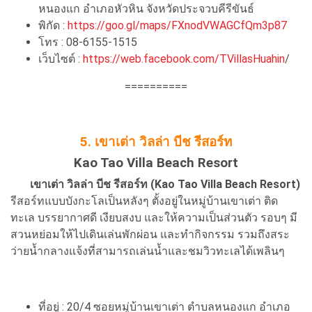
หนองแก อำเภอหัวหิน จังหวัดประจวบคีรีขันธ์
พิกัด :
https://goo.gl/maps/FXnodVWAGCfQm3p87
โทร : 08-6155-1515
เว็บไซต์ :
https://web.facebook.com/TVillasHuahin
/
==========
5. เขาเต่า วิลล่า บีช รีสอร์ท
Kao Tao Villa Beach Resort
เขาเต่า วิลล่า บีช รีสอร์ท (Kao Tao Villa Beach Resort)
รีสอร์ทแบบบังกะโลเป็นหลังๆ ตั้งอยู่ในหมู่บ้านเขาเต่า ติด
ทะเล บรรยากาศดี เงียบสงบ และให้ความเป็นส่วนตัว รอบๆ มี
สวนหย่อมให้ไปเดินเล่นพักผ่อน และทำกิจกรรม รวมถึงสระ
ว่ายน้ำกลางแจ้งที่สามารถเล่นน้ำและชมวิวทะเลได้เพลินๆ
ที่อยู่ : 20/4 ซอยหมู่บ้านเขาเต่า ตำบลหนองแก อำเภอ