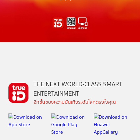
THE NEXT WORLD-CLASS SMART
ENTERTAINMENT
อีกขั้นของความบันเทิงระดับโลกตรงใจคุณ