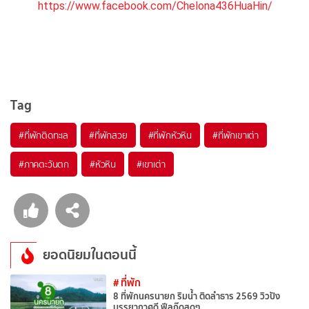
https://www.facebook.com/Chelona436HuaHin/
Tag
#ที่พักติดทะเล
#ที่พักสวย
#ที่พักหัวหิน
#ที่พักเขาเต่า
#ภาคตะวันตก
#หัวหิน
#เขาเต่า
ยอดนิยมในตอนนี้
# ที่พัก
8 ที่พักนครนายก ริมน้ำ ติดลำธาร 2569 วิวปัง
บรรยากาศดี ฟีลกู๊ดสุดๆ