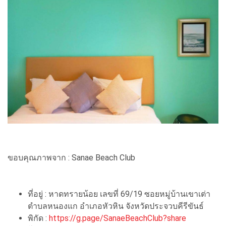
ขอบคุณภาพจาก : Sanae Beach Club
ที่อยู่ : หาดทรายน้อย เลขที่ 69/19 ซอยหมู่บ้านเขาเต่า
ตำบลหนองแก อำเภอหัวหิน จังหวัดประจวบคีรีขันธ์
พิกัด :
https://g.page/SanaeBeachClub?share