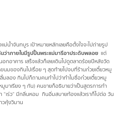
่งแม่น้ำจันทบูร เป้าหมายหลักเลยคือตั้งใจจะไปถ่ายรูป
กันว่าภายในมีรูปปั้นพระแม่มารีอาประดับพลอย
แต่
ภายนอกอาคาร เสร็จแล้วก็เลยเดินไปดูตลาดร้อยปีหลังวัด
าขนมของกินไปเรื่อย ๆ สุดท้ายไปจบที่ร้านก๋วยเตี๋ยวหมู
ลิ้มลอง กินไปก็ถามคนทำไปว่าทำไมชื่อก๋วยเตี๋ยวหมู
าหมูมาเรียง ๆ กัน) คนขายก็อธิบายว่าเป็นสูตรการทำ
ยกว่า “เร่ว” มีกลิ่นหอม กินอิ่มสบายท้องแล้วเราก็ไปต่อ วัน
่าวคุ้งวิมาน