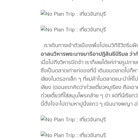
เราเดินทางเข้าตัวเมืองเพื่อไปชมวิถีชีวิตริมฝั
อาสนวิหารพระนางมารีอาปฏิสินธินิริมล ว่า
เมื่อไปถึงวิหารปิดจ้า เราก็เลยได้แค่ถ่ายรูป
ซึ่งเป็นตลาดเก่าแก่ของที่นี่ เดินชมตลาดไปก็ห
เลียงในตรอกเล็ก ๆ ที่แม่ค้าในตลาดแนะนำให้ไป
เลียง (ตอนแรกคิดว่าก๋วยเตี๋ยวหมูเรียง คือเอ
ก๋วยเตี๋ยวที่ใส่สมุนไพรคล้าย ๆ ข่า แต่ที่นี่เรี
นี้ตั้งใจจะไปตามหาปูนึ่งแถว ๆ เนินนางพญา อ