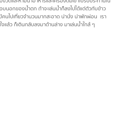
นเข้มงวดและห้ามนำอาหารและเครื่องดื่มเข้าไปรับประทานใน
รอบนอกของน้ำตก ถ้าจะเล่นน้ำก็ลงไปได้แต่ตัวกับข้าว
ที่มีคนไปเที่ยวจำนวนมากสะอาด น่านั่ง น่าพักผ่อน เรา
จแล้ว ก็เดินกลับลงมาด้านล่าง มาเล่นน้ำใกล้ ๆ