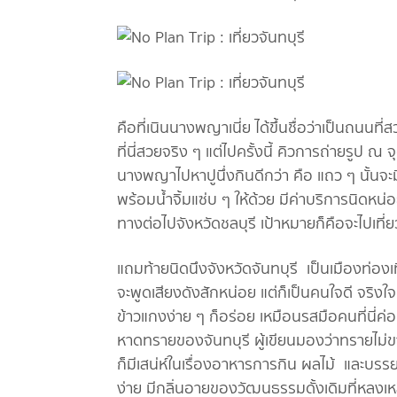
คือที่เนินนางพญาเนี่ย ได้ขึ้นชื่อว่าเป็นถนนท
ที่นี่สวยจริง ๆ แต่ไปครั้งนี้ คิวการถ่ายรูป 
นางพญาไปหาปูนึ่งกินดีกว่า คือ แถว ๆ นั้นจะ
พร้อมน้ำจิ้มแซ่บ ๆ ให้ด้วย มีค่าบริการนิดหน่อ
ทางต่อไปจังหวัดชลบุรี เป้าหมายก็คือจะไปเที่ย
แถมท้ายนิดนึงจังหวัดจันทบุรี เป็นเมืองท่องเท
จะพูดเสียงดังสักหน่อย แต่ก็เป็นคนใจดี จริงใ
ข้าวแกงง่าย ๆ ก็อร่อย เหมือนรสมือคนที่นี่ค่อน
หาดทรายของจันทบุรี ผู้เขียนมองว่าทรายไม่
ก็มีเสน่ห์ในเรื่องอาหารการกิน ผลไม้ และบร
ง่าย มีกลิ่นอายของวัฒนธรรมดั้งเดิมที่หลงเห