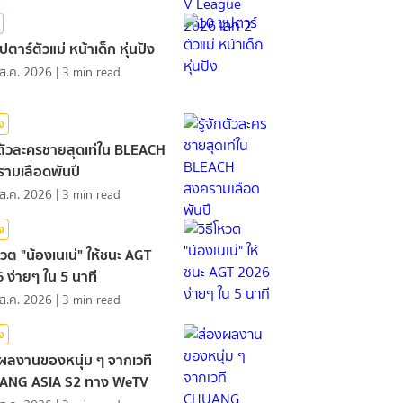
ปตาร์ตัวแม่ หน้าเด็ก หุ่นปัง
ส.ค. 2026
|
3
min read
ิง
ักตัวละครชายสุดเท่ใน BLEACH
ามเลือดพันปี
ส.ค. 2026
|
3
min read
ิง
โหวต "น้องเนเน่" ให้ชนะ AGT
 ง่ายๆ ใน 5 นาที
ส.ค. 2026
|
3
min read
ิง
ผลงานของหนุ่ม ๆ จากเวที
ANG ASIA S2 ทาง WeTV