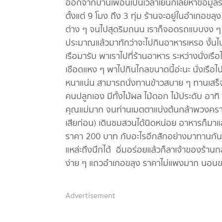
ออกจากบ้านเพื่อนเป็นเวลาเย็นก็เลยหาข้อมูลร้า
ตั้งแต่ 9 โมง ถึง 3 ทุ่ม ร้านจะอยู่ในอำเภอข
ต่าง ๆ จนไปสุดริมถนน เราก็จอดรถแบบงง ๆ อ้า
ประมาณแล้วมาทักว่าจะไปกินอาหารเหรอ งั้นไปรอที
เรือมารับ พาเราไปที่ร้านอาหาร ระหว่างนั่งเรือ
เชือดแหง ๆ พาไปกินไกลขนาดนี้อ่ะนะ นั่งเรือไป
หนาแน่น สามารถนั่งทานข้าวสบาย ๆ ทานเสร็จ
คนปลูกเอง มีทั้งไม้ผล ไม้ดอก ไม้ประดับ อา
คุณแม่มาก จนท่านเมตตาแบ่งต้นกล้าพวงครามม
เสียก่อน) เดินชมสวนได้นิดหน่อย อาหารก็มาแล้
ราคา 200 บาท กับอะไรอีกสักอย่างมาทานกัน ด้
แหล่ะถึงนึกได้ อิ่มอร่อยแล้วก็ลาเจ้าของร้านกล
ง่าย ๆ แถวอำเภอขลุง ราคาไม่แพงมาก นอนขล
Advertisement