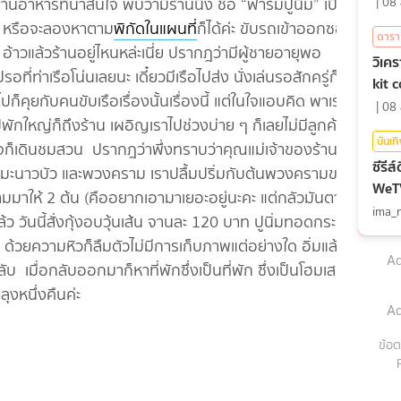
นอาหารที่น่าสนใจ พบว่ามีร้านนึง ชื่อ “ฟาร์มปูนิ่ม” เปิด
|
08 
ลุง หรือจะลองหาตาม
พิกัดในแผนที่
ก็ได้ค่ะ ขับรถเข้าออกซอย
ดารา
วแล้วร้านอยู่ไหนหล่ะเนี่ย ปรากฎว่ามีผู้ชายอายุพอ
วิเค
่ท่าเรือโน่นเลยนะ เดี๋ยวมีเรือไปส่ง นั่งเล่นรอสักครู่ก็มี
kit 
ไปก็คุยกับคนขับเรือเรื่องนั้นเรื่องนี้ แต่ในใจแอบคิด พาเรามา
|
08 
พักใหญ่ก็ถึงร้าน เผอิญเราไปช่วงบ่าย ๆ ก็เลยไม่มีลูกค้า
บันเท
ก็เดินชมสวน ปรากฎว่าพึ่งทราบว่าคุณแม่เจ้าของร้านเป็น
ซีรีส
ทิ มะนาวบัว และพวงคราม เราปลื้มปริ่มกับต้นพวงครามของ
WeTV 
าให้ 2 ต้น (คืออยากเอามาเยอะอยู่นะคะ แต่กลัวมันตายไป
ima_
ว วันนี้สั่งกุ้งอบวุ้นเส้น จานละ 120 บาท ปูนิ่มทอดกระเทียม
วยความหิวก็ลืมตัวไม่มีการเก็บภาพแต่อย่างใด อิ่มแล้วนั่น
Ad
ับ เมื่อกลับออกมาก็หาที่พักซึ่งเป็นที่พัก ซึ่งเป็นโฮมเสตย์
ุงหนึ่งคืนค่ะ
Ad
ข้อต