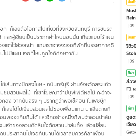
บันเท
Mush
Rein
|
09 
นออก ก็เลยถือโอกาสไปเที่ยวที่จังหวัดจันทบุรี การขับรถ
ด้ และผู้เขียนเป็นประเภทค่ำไหนนอนนั่น เที่ยวแบบไร้แผน
บันเท
กที่จองเอาไว้ล่วงหน้า แถมเราอาจจะเจอที่พักที่บรรยากาศดี
รีวิว
Stol
ไม่มีแผน เจอที่ไหนถูกใจก็ค่อยว่ากัน
|
09 
กีฬา
ส่อง
ียนใช้เส้นทางปักธงไชย - กบินทร์บุรี ผ่านจังหวัดสระแก้ว
F1 เ
เยี่ยมชมสวนผลไม้ ที่เขาโฆษณาว่ามีบุฟเฟต์ผลไม้ กะว่าจะ
ตัดส
|
09 
ลองกอง จากต้นจริง ๆ ปรากฎว่าพอเช็คอิน ในเฟซบุ๊ก
 ก็เลยได้ไปเยี่ยมสวนผลไม้ของเพื่อนแทน น่าเสียดายที่
กีฬา
ดูสด
ุกงอมพอจะเก็บกินได้ และอีกอย่างหนึ่งก็พบว่าสวนปาล์ม
เวีย
 จนเจ้าของสวนตัดสินใจตัดสวนปาล์มทิ้ง แล้วเปลี่ยน
เลก 
Geto
สุกดิบประสาคนไม่เจอกันนานได้เวลาสมควรก็ลาเพื่อน