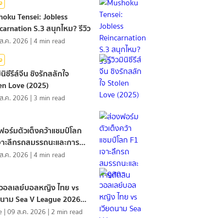
ิง
oku Tensei: Jobless
carnation S.3 สนุกไหม? รีวิว
ส.ค. 2026
|
4
min read
ิง
มินิซีรีส์จีน ชิงรักสลักใจ
en Love (2025)
ส.ค. 2026
|
3
min read
ฟอร์มตัวเต็งคว้าแชมป์โลก
จาะลึกรถสมรรถนะและการ
ิน
ส.ค. 2026
|
4
min read
วอลเลย์บอลหญิง ไทย vs
ดนาม Sea V League 2026
2
e
|
09 ส.ค. 2026
|
2
min read