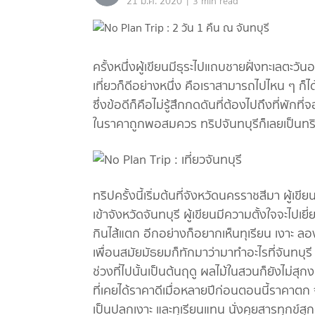
|
21 มี.ค. 2020
3 min read
ครั้งหนึ่งผู้เขียนมีธุระไปแถบชายฝั่งทะเลตะวั
เที่ยวก็ดีอย่างหนึ่ง คือเราสามารถไปไหน ๆ ก็ไ
ซึ่งข้อดีก็คือไม่รู้สึกกดดันที่ต้องไปถึงที่พั
ในราคาถูกพอสมควร ทริปจันทบุรีก็เลยเป็นทริป
ทริปครั้งนี้เริ่มต้นที่จังหวัดนครราชสีมา ผู้เข
เข้าจังหวัดจันทบุรี ผู้เขียนมีความตั้งใจจะไป
กินไส้แตก อีกอย่างก็อยากเห็นทุเรียน เงาะ 
เพื่อนสมัยมัธยมก็ทักมาว่ามาทำอะไรที่จันทบุรี
ช่วงที่ไปนั้นเป็นต้นฤดู ผลไม้ในสวนก็ยังไม่ส
ที่เคยได้ราคาดีเมื่อหลายปีก่อนตอนนี้ราคาตก
เป็นปลูกเงาะ และทุเรียนแทน นั่งคุยสารทุกข์