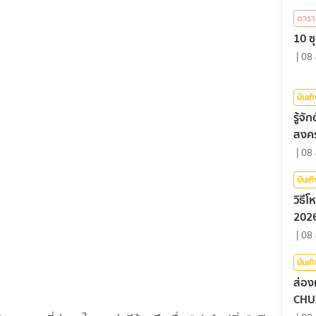
ดารา
10 ซุ
|
08 
บันเท
รู้จ
สงคร
|
08 
บันเท
วิธี
2026
|
08 
บันเท
ส่อง
CHU