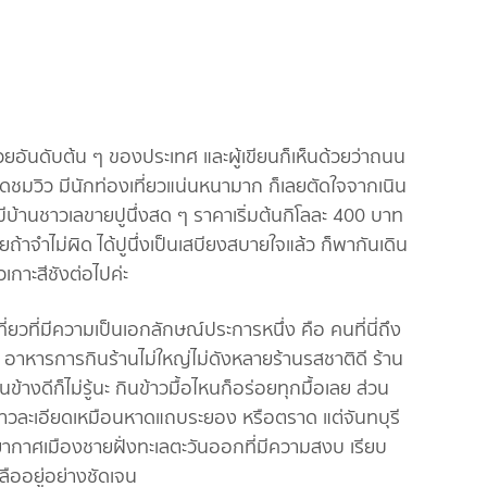
ี่สวยอันดับต้น ๆ ของประเทศ และผู้เขียนก็เห็นด้วยว่าถนน
ณ จุดชมวิว มีนักท่องเที่ยวแน่นหนามาก ก็เลยตัดใจจากเนิน
มีบ้านชาวเลขายปูนึ่งสด ๆ ราคาเริ่มต้นกิโลละ 400 บาท
ยถ้าจำไม่ผิด ได้ปูนึ่งเป็นเสบียงสบายใจแล้ว ก็พากันเดิน
วเกาะสีชังต่อไปค่ะ
ี่ยวที่มีความเป็นเอกลักษณ์ประการหนึ่ง คือ คนที่นี่ถึง
จ อาหารการกินร้านไม่ใหญ่ไม่ดังหลายร้านรสชาติดี ร้าน
ข้างดีก็ไม่รู้นะ กินข้าวมื้อไหนก็อร่อยทุกมื้อเลย ส่วน
ขาวละเอียดเหมือนหาดแถบระยอง หรือตราด แต่จันทบุรี
รยากาศเมืองชายฝั่งทะเลตะวันออกที่มีความสงบ เรียบ
ลืออยู่อย่างชัดเจน