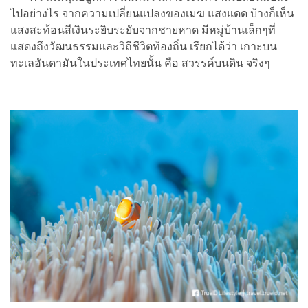
ไปอย่างไร จากความเปลี่ยนแปลงของเมฆ แสงแดด บ้างก็เห็น
แสงสะท้อนสีเงินระยิบระยับจากชายหาด มีหมู่บ้านเล็กๆที่
แสดงถึงวัฒนธรรมและวิถีชีวิตท้องถิ่น เรียกได้ว่า เกาะบน
ทะเลอันดามันในประเทศไทยนั้น คือ สวรรค์บนดิน จริงๆ